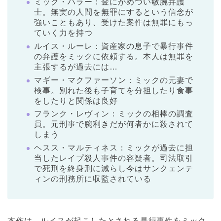
ミック・ハラー：金にがめつい敏腕弁護
士。無実の人間を無罪にするという信念が
強いこともあり、受けた案件は無罪にもっ
ていく力を持つ
ルイス・ルーレ：資産家の息子で暴行事件
の弁護をミックに依頼する。本人は無罪を
主張するが過去には…
マギー・マクファーソン：ミックの元妻で
検事。別れた後も子育てを分担したり食事
をしたりと関係は良好
フランク・レヴィン：ミックの相棒の調査
員。元刑事で腕利きだが何者かに殺されて
しまう
ヘスス・マルティネス：ミックが過去に担
当したレイプ殺人事件の容疑者。司法取引
で死刑を終身刑に減らし今はサンクェンテ
ィンの刑務所に収監されている
本作は、ルイスが起こしたとされる暴行事件をミック