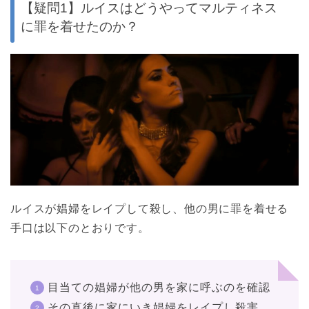
【疑問1】ルイスはどうやってマルティネス
に罪を着せたのか？
ルイスが娼婦をレイプして殺し、他の男に罪を着せる
手口は以下のとおりです。
目当ての娼婦が他の男を家に呼ぶのを確認
その直後に家にいき娼婦をレイプし殺害