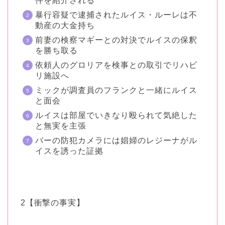
件を紹介される
暴行容疑で逮捕されたルイス・ルーレは不
動産の大金持ち
前妻の検察マギーとの対決でルイスの保釈
を勝ち取る
依頼人のグロリアを検事との取引でリハビ
リ施設へ
ミックが調査員のフランクと一緒にルイス
と面会
ルイスは部屋でいきなり殴られて気絶した
と無実を主張
バーの防犯カメラには娼婦のレジーナがル
イスを誘った証拠
2【衝撃の事実】