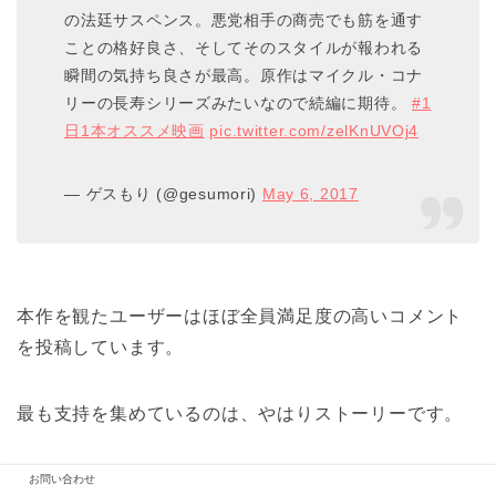
の法廷サスペンス。悪党相手の商売でも筋を通す
ことの格好良さ、そしてそのスタイルが報われる
瞬間の気持ち良さが最高。原作はマイクル・コナ
リーの長寿シリーズみたいなので続編に期待。
#1
日1本オススメ映画
pic.twitter.com/zelKnUVOj4
— ゲスもり (@gesumori)
May 6, 2017
本作を観たユーザーはほぼ全員満足度の高いコメント
を投稿しています。
最も支持を集めているのは、やはりストーリーです。
ハラハラドキドキさせられ、最終的には大逆転を果た
お問い合わせ