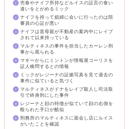
売春やナイフ所持などルイスの証言の食い
違いをとがめるミック
ナイフを持って娼婦に会いに行ったのは陪
審員の心証が悪い
ナイフは昔母親が不動産の案内中にレイプ
されて以来持っている
マルティネスの事件を担当したカーレン刑
事から罵られる
マギーからにミントンが情報屋コーリスを
証人喚問するとの情報
ミックがレジーナの証拠写真を見て過去の
事件に似ていると気づく
マルティネスがドナをレイプ殺人し司法取
引で終身刑にした事件
レジーナと顔の特徴が似ていて顔の右側を
殴られた手口が酷似
刑務所のマルティネスに面会し店にルイス
がいたことを確認