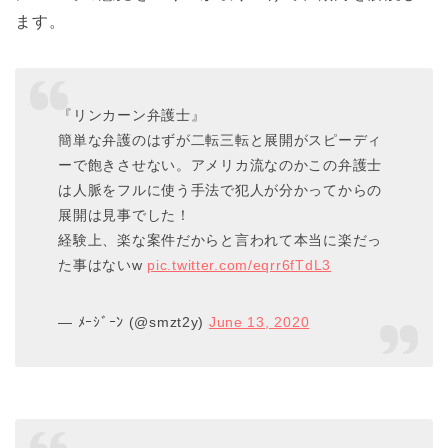
ます。
『リンカーン弁護士』
簡単な弁護のはずが二転三転と展開がスピーディ
ーで飽きさせない。アメリカ流なのかこの弁護士
は人脈をフルに使う手法で犯人が分かってからの
展開は見事でした！
経験上、楽な案件だからと言われて本当に楽だっ
た事はないw
pic.twitter.com/eqrr6fTdL3
— ﾒｰｼﾞｰﾝ (@smzt2y)
June 13, 2020