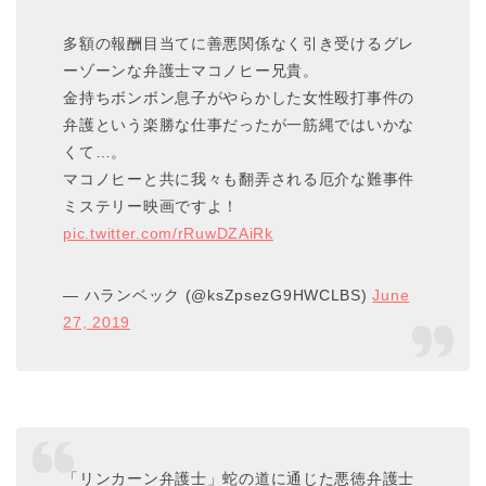
多額の報酬目当てに善悪関係なく引き受けるグレ
ーゾーンな弁護士マコノヒー兄貴。
金持ちボンボン息子がやらかした女性殴打事件の
弁護という楽勝な仕事だったが一筋縄ではいかな
くて…。
マコノヒーと共に我々も翻弄される厄介な難事件
ミステリー映画ですよ！
pic.twitter.com/rRuwDZAiRk
— ハランベック (@ksZpsezG9HWCLBS)
June
27, 2019
「リンカーン弁護士」蛇の道に通じた悪徳弁護士