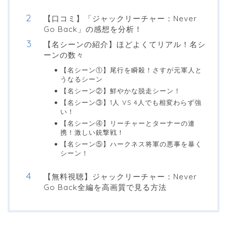
【口コミ】「ジャックリーチャー：Never
Go Back」の感想を分析！
【名シーンの紹介】ほどよくてリアル！名シ
ーンの数々
【名シーン①】尾行を瞬殺！さすが元軍人と
うなるシーン
【名シーン②】鮮やかな脱走シーン！
【名シーン③】1人 VS 4人でも相変わらず強
い！
【名シーン④】リーチャーとターナーの連
携！激しい銃撃戦！
【名シーン⑤】ハークネス将軍の悪事を暴く
シーン！
【無料視聴】ジャックリーチャー：Never
Go Back全編を高画質で見る方法