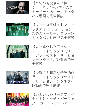
【全てのお父さんに捧
ぐ！】Mr.ノーバディのス
トーリーと名シーンをネタ
バレ動画で完全解説
【シリーズ完結！】マトリ
ックス レボリューション
ズのストーリーと名シーン
をネタバレ動画で完全解説
【より進化したアクショ
ン！】マトリックス リロ
ーデッドのストーリーと名
シーンをネタバレ動画で完
全解説
【今観ても斬新な伝説的作
品！】マトリックスのスト
ーリーと名シーンをネタバ
レ動画で完全解説
【いよいよシリーズファイ
ナル！】ピッチ・パーフェ
クト ラストステージのス