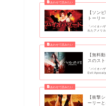
【ソンビ
トーリー
「バイオハザー
れたアメリカ
【無料動
スのスト
「バイオハザー
Evil:Apo
【衝撃シ
ーリーと