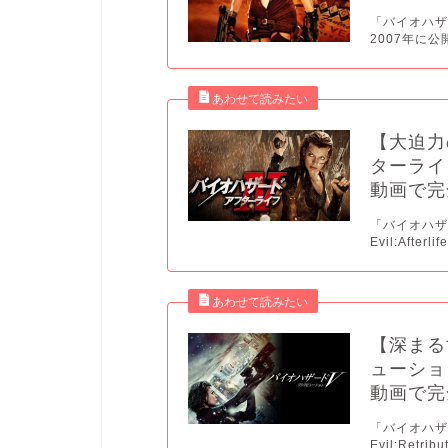
「バイオハザード
2007年に
【大迫力
ターライ
動画で完
「バイオハザ
Evil:Aft
【深まる
ューショ
動画で完
「バイオハザ
Evil:Ret