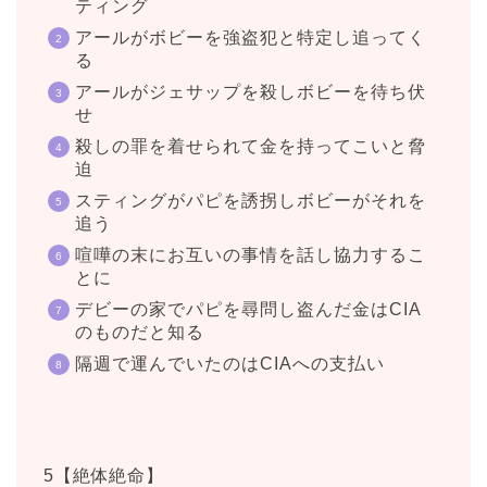
ティング
アールがボビーを強盗犯と特定し追ってく
る
アールがジェサップを殺しボビーを待ち伏
せ
殺しの罪を着せられて金を持ってこいと脅
迫
スティングがパピを誘拐しボビーがそれを
追う
喧嘩の末にお互いの事情を話し協力するこ
とに
デビーの家でパピを尋問し盗んだ金はCIA
のものだと知る
隔週で運んでいたのはCIAへの支払い
5【絶体絶命】