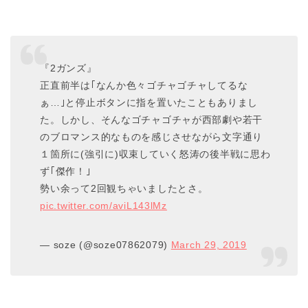
『2ガンズ』
正直前半は｢なんか色々ゴチャゴチャしてるな
ぁ…｣と停止ボタンに指を置いたこともありまし
た。しかし、そんなゴチャゴチャが西部劇や若干
のブロマンス的なものを感じさせながら文字通り
１箇所に(強引に)収束していく怒涛の後半戦に思わ
ず｢傑作！｣
勢い余って2回観ちゃいましたとさ。
pic.twitter.com/aviL143lMz
— soze (@soze07862079)
March 29, 2019