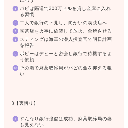
に思う
パピは隔週で300万ドルを貸し金庫に入れ
る習慣
二人で銀行の下見し、向かいの喫茶店へ
喫茶店を火事に偽装して放火、全焼させる
スティングは海軍の潜入捜査官で明日計画
を報告
ボビーはデビーと密会し銀行で待機するよ
う依頼
その場で麻薬取締局がパピの金を抑える狙
い
3【裏切り】
すんなり銀行強盗は成功、麻薬取締局の姿
も見えない