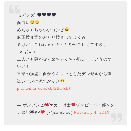
｢2ガンズ｣
面白い
めちゃくちゃいいコンビ
麻薬捜査官のおとり捜査ってよくみ
るけど…これはまたもっとややこしくてすき(｡
¯∀¯｡)ﾆﾋ♪
二人とも隙がなくめちゃくちゃ強いっていうのが
いい！
冒頭の強盗に向かうキリッとしたデンゼルから強
盗シーンの流れがすき
pic.twitter.com/cLlSBOlsLK
— ポンゾンビ
カニ博士
ゾンビーバー部ヘタ
レ書記
KP
(@jzombiee)
February 4, 2019